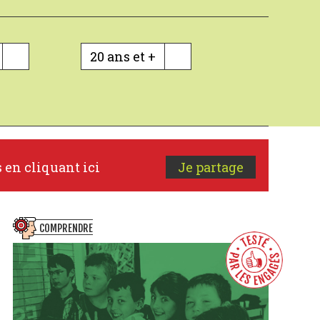
20 ans et +
s en cliquant ici
Je partage
COMPRENDRE