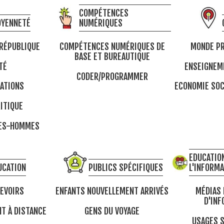
COMPÉTENCES
OYENNETÉ
NUMÉRIQUES
 RÉPUBLIQUE
COMPÉTENCES NUMÉRIQUES DE
MONDE PR
BASE ET BUREAUTIQUE
TÉ
ENSEIGNEM
CODER/PROGRAMMER
ATIONS
ECONOMIE SOC
ITIQUE
MES-HOMMES
EDUCATION
UCATION
PUBLICS SPÉCIFIQUES
L'INFORM
DEVOIRS
ENFANTS NOUVELLEMENT ARRIVÉS
MÉDIAS 
D'INF
T À DISTANCE
GENS DU VOYAGE
USAGES S