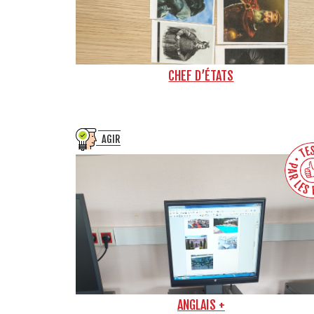
CHEF D’ÉTATS
AGIR
ANGLAIS +