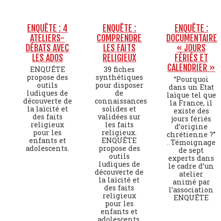
ENQUÊTE : 4
ENQUÊTE :
ENQUÊTE :
ATELIERS-
COMPRENDRE
DOCUMENTAIRE
DÉBATS AVEC
LES FAITS
« JOURS
LES ADOS
RELIGIEUX
FÉRIÉS ET
CALENDRIER »
ENQUÊTE
39 fiches
propose des
synthétiques
“Pourquoi
outils
pour disposer
dans un Etat
ludiques de
de
laïque tel que
découverte de
connaissances
la France, il
la laïcité et
solides et
existe des
des faits
validées sur
jours fériés
religieux
les faits
d’origine
pour les
religieux.
chrétienne ?”
enfants et
ENQUÊTE
. Témoignage
adolescents.
propose des
de sept
outils
experts dans
ludiques de
le cadre d’un
découverte de
atelier
la laïcité et
animé par
des faits
l’association
religieux
ENQUÊTE
pour les
enfants et
adolescents.