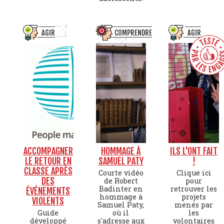
AGIR
COMPRENDRE
AGIR
ACCOMPAGNER
HOMMAGE À
ILS L'ONT FAIT
LE RETOUR EN
SAMUEL PATY
!
CLASSE APRÈS
Courte vidéo
Clique ici
DES
de Robert
pour
Badinter en
retrouver les
ÉVÉNEMENTS
hommage à
projets
VIOLENTS
Samuel Paty,
menés par
Guide
où il
les
développé
s'adresse aux
volontaires