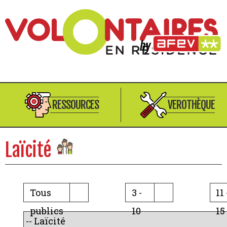
RESSOURCES
VEROTHÈQUE
Laïcité
Tous
3 -
11 
publics
10
15