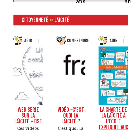
ans
an
CITOYENNETÉ
>>
LAÏCITÉ
AGIR
COMPRENDRE
AGIR
WEB SERIE
VIDÉO -C'EST
LA CHARTE DE
SUR LA
QUOI LA
LA LAÏCITÉ À
LAÏCITÉ - BSF
LAÏCITÉ ?
L'ÉCOLE
EXPLIQUÉE AUX
Ces vidéos
C'est quoi la