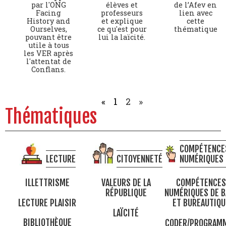
par l'ONG
élèves et
de l’Afev en
Facing
professeurs
lien avec
History and
et explique
cette
Ourselves,
ce qu'est pour
thématique
pouvant être
lui la laïcité.
utile à tous
les VER après
l'attentat de
Conflans.
«
1
2
»
Thématiques
COMPÉTENCE
LECTURE
CITOYENNETÉ
NUMÉRIQUES
ILLETTRISME
VALEURS DE LA
COMPÉTENCES
RÉPUBLIQUE
NUMÉRIQUES DE B
LECTURE PLAISIR
ET BUREAUTIQU
LAÏCITÉ
BIBLIOTHÈQUE
CODER/PROGRAM