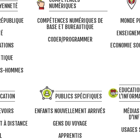
YENNETÉ
NUMÉRIQUES
RÉPUBLIQUE
COMPÉTENCES NUMÉRIQUES DE
MONDE P
BASE ET BUREAUTIQUE
TÉ
ENSEIGNEM
CODER/PROGRAMMER
ATIONS
ECONOMIE SOC
ITIQUE
ES-HOMMES
EDUCATIO
CATION
PUBLICS SPÉCIFIQUES
L'INFORM
EVOIRS
ENFANTS NOUVELLEMENT ARRIVÉS
MÉDIAS
D'IN
 À DISTANCE
GENS DU VOYAGE
USAGES 
L
APPRENTIS