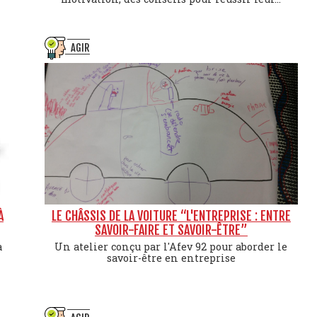
AGIR
À
LE CHÂSSIS DE LA VOITURE “L'ENTREPRISE : ENTRE
SAVOIR-FAIRE ET SAVOIR-ÊTRE”
a
Un atelier conçu par l'Afev 92 pour aborder le
savoir-être en entreprise