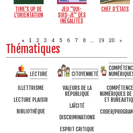
TIME'S UP DE
JEU "QUI-
CHEF D’ÉTATS
L'ORIENTATION
SUIS-JE" DES
INÉGALITÉS
«
1
2
3
4
5
6
7
8
...
19
20
»
Thématiques
COMPÉTENC
LECTURE
CITOYENNETÉ
NUMÉRIQUE
ILLETTRISME
VALEURS DE LA
COMPÉTENC
RÉPUBLIQUE
NUMÉRIQUES DE
LECTURE PLAISIR
ET BUREAUTI
LAÏCITÉ
BIBLIOTHÈQUE
CODER/PROGRA
DISCRIMINATIONS
ESPRIT CRITIQUE