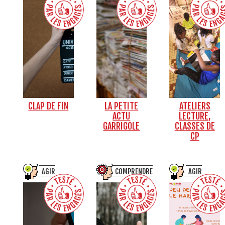
CLAP DE FIN
LA PETITE
ATELIERS
ACTU
LECTURE,
GARRIGOLE
CLASSES DE
CP
AGIR
COMPRENDRE
AGIR