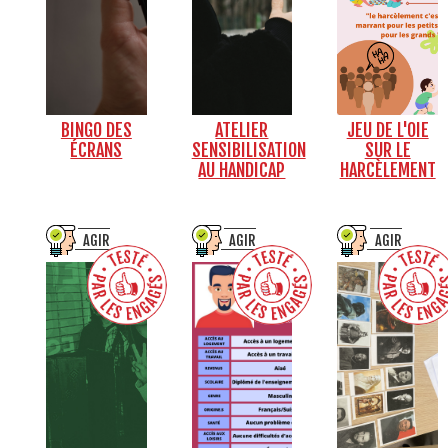
BINGO DES
ATELIER
JEU DE L'OIE
ÉCRANS
SENSIBILISATION
SUR LE
AU HANDICAP
HARCÈLEMENT
AGIR
AGIR
AGIR