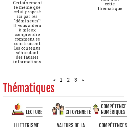
Certainement
cette
le même que
thématique
celui proposé
ici par les
"démineurs"!
Il vous aidera
à mieux
comprendre
comment se
construisent
les contenus
véhiculant
des fausses
informations.
«
1
2
3
»
Thématiques
COMPÉTENCE
LECTURE
CITOYENNETÉ
NUMÉRIQUES
ILLETTRISME
VALEURS DE LA
COMPÉTENCES