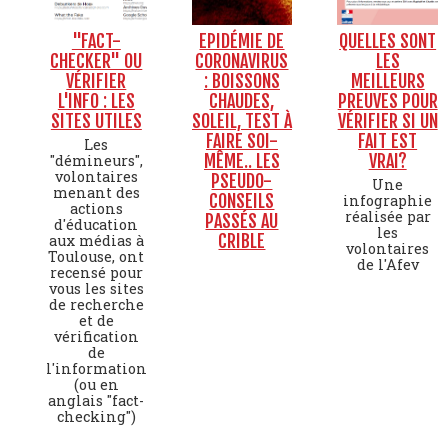
"FACT-
EPIDÉMIE DE
QUELLES SONT
CHECKER" OU
CORONAVIRUS
LES
VÉRIFIER
: BOISSONS
MEILLEURS
L'INFO : LES
CHAUDES,
PREUVES POUR
SITES UTILES
SOLEIL, TEST À
VÉRIFIER SI UN
FAIRE SOI-
FAIT EST
Les
MÊME.. LES
VRAI?
"démineurs",
volontaires
PSEUDO-
Une
menant des
CONSEILS
infographie
actions
réalisée par
PASSÉS AU
d'éducation
les
CRIBLE
aux médias à
volontaires
Toulouse, ont
de l'Afev
recensé pour
vous les sites
de recherche
et de
vérification
de
l'information
(ou en
anglais "fact-
checking")