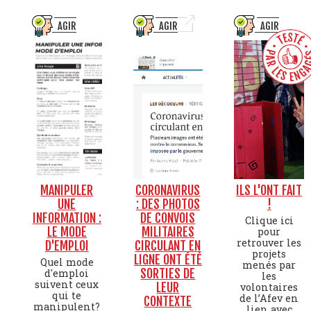
AGIR
AGIR
AGIR
MANIPULER
CORONAVIRUS
ILS L'ONT FAIT
UNE
: DES PHOTOS
!
INFORMATION :
DE CONVOIS
Clique ici
LE MODE
MILITAIRES
pour
retrouver les
D'EMPLOI
CIRCULANT EN
projets
LIGNE ONT ÉTÉ
Quel mode
menés par
SORTIES DE
d'emploi
les
suivent ceux
LEUR
volontaires
qui te
de l’Afev en
CONTEXTE
manipulent?
lien avec