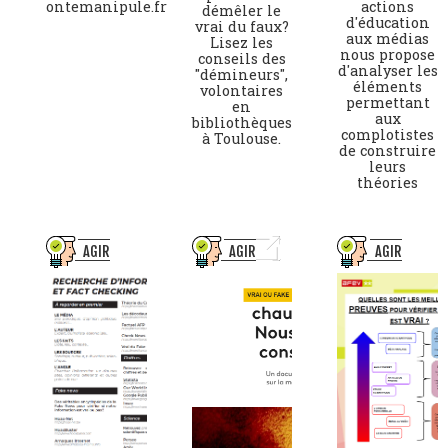
ontemanipule.fr
actions
démêler le
d'éducation
vrai du faux?
aux médias
Lisez les
nous propose
conseils des
d'analyser les
"démineurs",
éléments
volontaires
permettant
en
aux
bibliothèques
complotistes
à Toulouse.
de construire
leurs
théories
AGIR
AGIR
AGIR