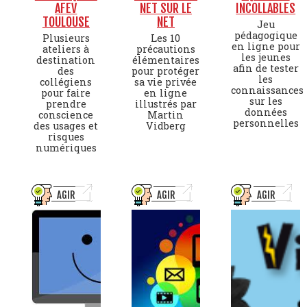
AFEV
NET SUR LE
INCOLLABLES
TOULOUSE
NET
Jeu
pédagogique
Plusieurs
Les 10
en ligne pour
ateliers à
précautions
les jeunes
destination
élémentaires
afin de tester
des
pour protéger
les
collégiens
sa vie privée
connaissances
pour faire
en ligne
sur les
prendre
illustrés par
données
conscience
Martin
personnelles
des usages et
Vidberg
risques
numériques
AGIR
AGIR
AGIR