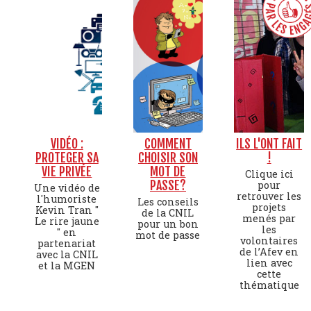
VIDÉO :
COMMENT
ILS L'ONT FAIT
PROTEGER SA
CHOISIR SON
!
VIE PRIVÉE
MOT DE
Clique ici
PASSE?
pour
Une vidéo de
retrouver les
l'humoriste
Les conseils
projets
Kevin Tran "
de la CNIL
menés par
Le rire jaune
pour un bon
les
" en
mot de passe
volontaires
partenariat
de l’Afev en
avec la CNIL
lien avec
et la MGEN
cette
thématique