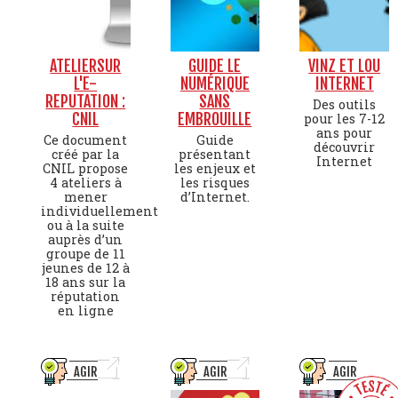
ATELIERSUR
GUIDE LE
VINZ ET LOU
L'E-
NUMÉRIQUE
INTERNET
REPUTATION :
SANS
Des outils
CNIL
EMBROUILLE
pour les 7-12
ans pour
Ce document
Guide
découvrir
créé par la
présentant
Internet
CNIL propose
les enjeux et
4 ateliers à
les risques
mener
d’Internet.
individuellement
ou à la suite
auprès d’un
groupe de 11
jeunes de 12 à
18 ans sur la
réputation
en ligne
AGIR
AGIR
AGIR