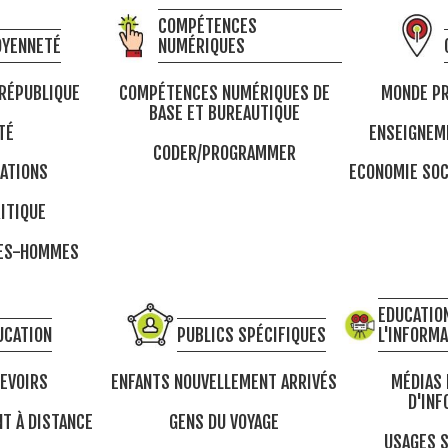
COMPÉTENCES
OYENNETÉ
NUMÉRIQUES
 RÉPUBLIQUE
COMPÉTENCES NUMÉRIQUES DE
MONDE PR
BASE ET BUREAUTIQUE
TÉ
ENSEIGNEM
CODER/PROGRAMMER
ATIONS
ECONOMIE SOC
ITIQUE
MES-HOMMES
EDUCATION
UCATION
PUBLICS SPÉCIFIQUES
L'INFORM
DEVOIRS
ENFANTS NOUVELLEMENT ARRIVÉS
MÉDIAS 
D'INF
T À DISTANCE
GENS DU VOYAGE
USAGES S