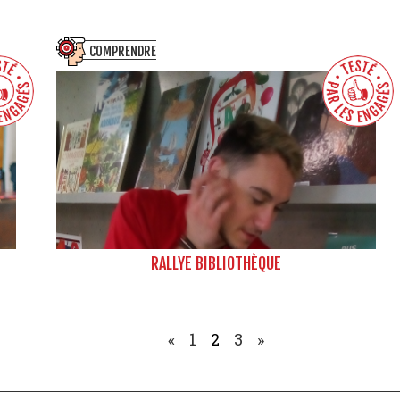
COMPRENDRE
RALLYE BIBLIOTHÈQUE
«
1
2
3
»