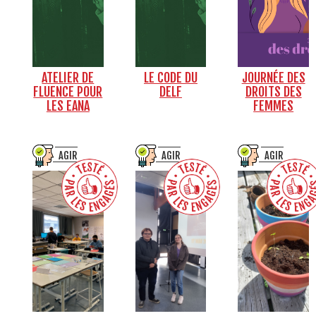
ATELIER DE
LE CODE DU
JOURNÉE DES
FLUENCE POUR
DELF
DROITS DES
LES EANA
FEMMES
AGIR
AGIR
AGIR