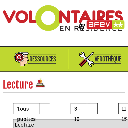
RESSOURCES
VEROTHÈQUE
Lecture
Tous
3 -
11 
publics
10
15