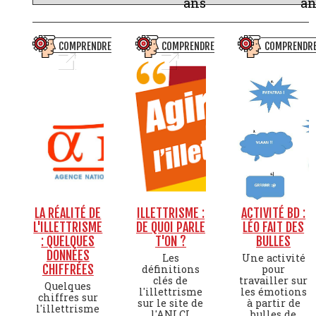
ans
an
COMPRENDRE
COMPRENDRE
COMPRENDR
LA RÉALITÉ DE
ILLETTRISME :
ACTIVITÉ BD :
L'ILLETTRISME
DE QUOI PARLE
LÉO FAIT DES
: QUELQUES
T'ON ?
BULLES
DONNÉES
Les
Une activité
CHIFFRÉES
définitions
pour
clés de
travailler sur
Quelques
l'illettrisme
les émotions
chiffres sur
sur le site de
à partir de
l'illettrisme
l'ANLCI
bulles de