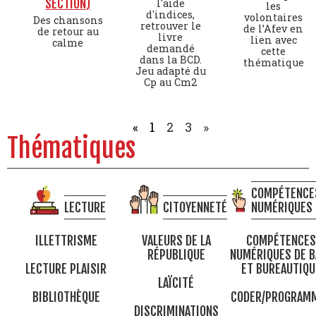
SECTION)
l'aide
les
d'indices,
volontaires
Des chansons
retrouver le
de l’Afev en
de retour au
livre
lien avec
calme
demandé
cette
dans la BCD.
thématique
Jeu adapté du
Cp au Cm2
«
1
2
3
»
Thématiques
COMPÉTENCE
LECTURE
CITOYENNETÉ
NUMÉRIQUES
ILLETTRISME
VALEURS DE LA
COMPÉTENCES
RÉPUBLIQUE
NUMÉRIQUES DE B
LECTURE PLAISIR
ET BUREAUTIQU
LAÏCITÉ
BIBLIOTHÈQUE
CODER/PROGRAM
DISCRIMINATIONS