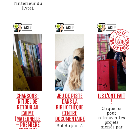
l'intérieur du
livre).
AGIR
AGIR
AGIR
CHANSONS-
JEU DE PISTE
ILS L'ONT FAIT
RITUEL DE
DANS LA
!
RETOUR AU
BIBLIOTHÈQUE
Clique ici
CALME
CENTRE
pour
retrouver les
(MATERNELLE
DOCUMENTAIRE
projets
– PREMIÈRE
But du jeu : à
menés par