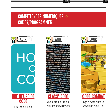
ans
an
COMPÉTENCES NUMÉRIQUES
>>
CODER/PROGRAMMER
AGIR
AGIR
AGIR
UNE HEURE DE
CLASS' CODE
CODE COMBAT
CODE
des dizaines
Apprendre à
de ressources
coder par le
Initier les