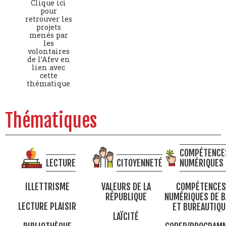
Clique ici
pour
retrouver les
projets
menés par
les
volontaires
de l’Afev en
lien avec
cette
thématique
Thématiques
COMPÉTENCE
LECTURE
CITOYENNETÉ
NUMÉRIQUES
ILLETTRISME
VALEURS DE LA
COMPÉTENCES
RÉPUBLIQUE
NUMÉRIQUES DE B
LECTURE PLAISIR
ET BUREAUTIQU
LAÏCITÉ