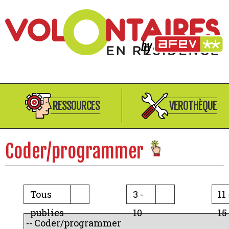
RESSOURCES
VEROTHÈQUE
Coder/programmer
Tous
3 -
11 
publics
10
15