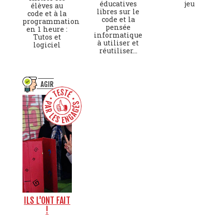
éducatives
jeu
élèves au
libres sur le
code et à la
code et la
programmation
pensée
en 1 heure :
informatique
Tutos et
à utiliser et
logiciel
réutiliser...
AGIR
ILS L'ONT FAIT
!