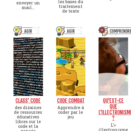
les bases du
envoyer un
traitement
mail...
de texte
AGIR
AGIR
COMPRENDR
CLASS' CODE
CODE COMBAT
QU'EST-CE
QUE
des dizaines
Apprendre à
L'ILLECTRONISM
de ressources
coder par le
éducatives
jeu
?
libres sur le
L’«
code et la
illectronisme
pensée