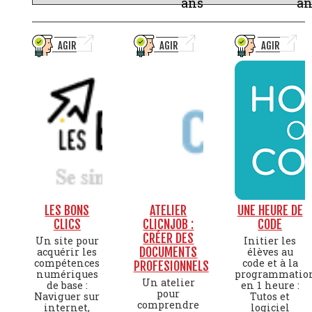
ans
an
AGIR
AGIR
AGIR
LES BONS
ATELIER
UNE HEURE DE
CLICS
CLICNJOB :
CODE
CRÉER DES
Un site pour
Initier les
DOCUMENTS
acquérir les
élèves au
compétences
code et à la
PROFESIONNELS
numériques
programmatio
Un atelier
de base :
en 1 heure :
pour
Naviguer sur
Tutos et
comprendre
internet,
logiciel