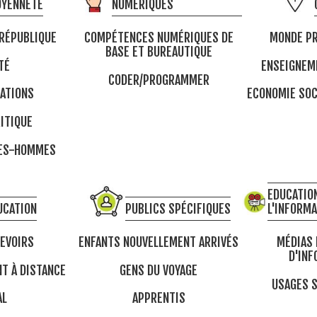
OYENNETÉ
NUMÉRIQUES
 RÉPUBLIQUE
COMPÉTENCES NUMÉRIQUES DE
MONDE PR
BASE ET BUREAUTIQUE
TÉ
ENSEIGNEM
CODER/PROGRAMMER
ATIONS
ECONOMIE SOC
ITIQUE
MES-HOMMES
EDUCATION
UCATION
PUBLICS SPÉCIFIQUES
L'INFORM
DEVOIRS
ENFANTS NOUVELLEMENT ARRIVÉS
MÉDIAS 
D'INF
T À DISTANCE
GENS DU VOYAGE
USAGES S
AL
APPRENTIS