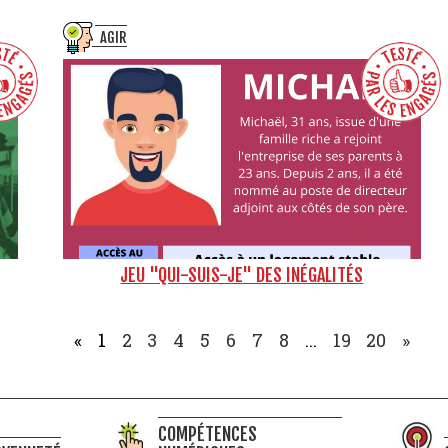
AGIR
JEU "QUI-SUIS-JE" DES INÉGALITÉS
«
1
2
3
4
5
6
7
8
...
19
20
»
COMPÉTENCES