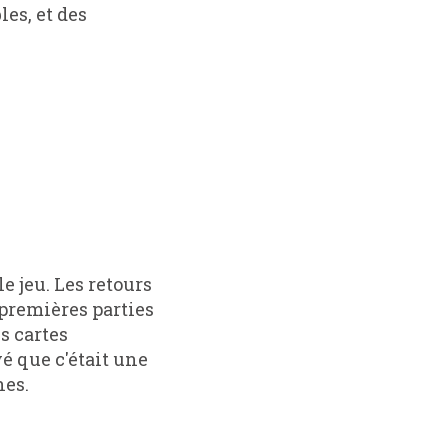
es, et des
 premières parties
es cartes
é que c'était une
nes.