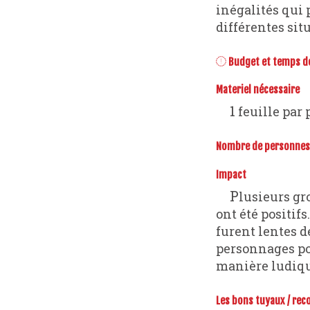
inégalités qui 
différentes sit
Budget et temps de 
Materiel nécessaire
1 feuille par
Nombre de personnes 
Impact
Plusieurs groupe de 4 à 8 joueurs de collèges et lycées ont testé le jeu. Les retours
ont été positif
furent lentes de
personnages pou
manière ludique
Les bons tuyaux / re