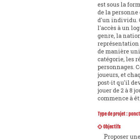
est sous la for
de la personne 
d'un individu. 
l'accès à un log
genre, la natio
représentation 
de manière uni
catégorie, les 
personnages. Ce
joueurs, et cha
post-it qu'il d
jouer de 2 à 8 
commence à êtr
Type de projet :
ponct
Objectifs
Proposer une manière ludique de faire prendre conscience aux personnes des