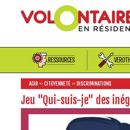
RESSOURCES
VEROT
AGIR
>>
CITOYENNETÉ
>>
DISCRIMINATIONS
Jeu "Qui-suis-je" des inég