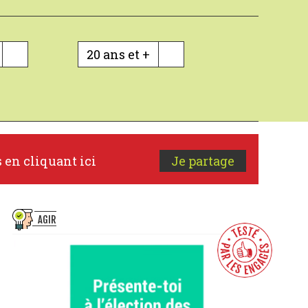
20 ans et +
s en cliquant ici
Je partage
AGIR