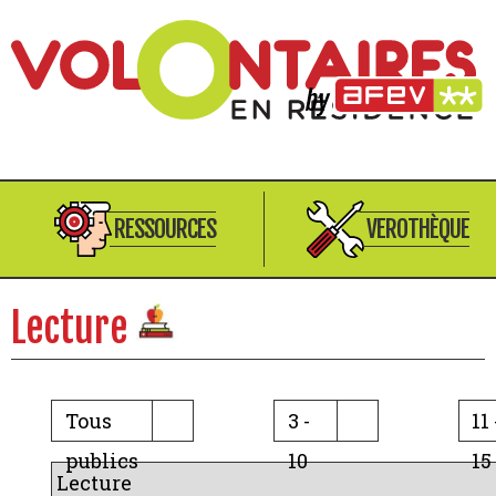
RESSOURCES
VEROTHÈQUE
Lecture
Tous
3 -
11 
publics
10
15