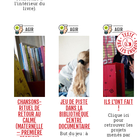
l'intérieur du
livre).
AGIR
AGIR
AGIR
CHANSONS-
JEU DE PISTE
ILS L'ONT FAIT
RITUEL DE
DANS LA
!
RETOUR AU
BIBLIOTHÈQUE
Clique ici
CALME
CENTRE
pour
retrouver les
(MATERNELLE
DOCUMENTAIRE
projets
– PREMIÈRE
But du jeu : à
menés par