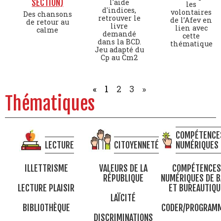
SECTION)
l'aide
les
d'indices,
volontaires
Des chansons
retrouver le
de l’Afev en
de retour au
livre
lien avec
calme
demandé
cette
dans la BCD.
thématique
Jeu adapté du
Cp au Cm2
«
1
2
3
»
Thématiques
COMPÉTENCE
LECTURE
CITOYENNETÉ
NUMÉRIQUES
ILLETTRISME
VALEURS DE LA
COMPÉTENCES
RÉPUBLIQUE
NUMÉRIQUES DE B
LECTURE PLAISIR
ET BUREAUTIQU
LAÏCITÉ
BIBLIOTHÈQUE
CODER/PROGRAM
DISCRIMINATIONS