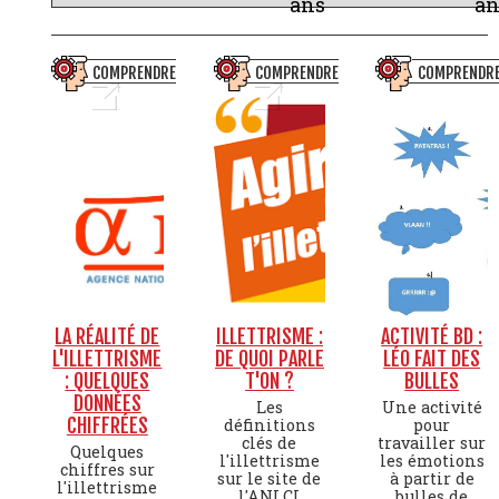
ans
an
COMPRENDRE
COMPRENDRE
COMPRENDR
LA RÉALITÉ DE
ILLETTRISME :
ACTIVITÉ BD :
L'ILLETTRISME
DE QUOI PARLE
LÉO FAIT DES
: QUELQUES
T'ON ?
BULLES
DONNÉES
Les
Une activité
CHIFFRÉES
définitions
pour
clés de
travailler sur
Quelques
l'illettrisme
les émotions
chiffres sur
sur le site de
à partir de
l'illettrisme
l'ANLCI
bulles de