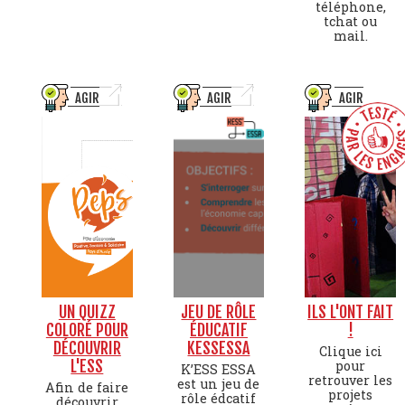
téléphone,
tchat ou
mail.
AGIR
AGIR
AGIR
UN QUIZZ
JEU DE RÔLE
ILS L'ONT FAIT
COLORÉ POUR
ÉDUCATIF
!
DÉCOUVRIR
KESSESSA
Clique ici
L'ESS
pour
K’ESS ESSA
retrouver les
est un jeu de
Afin de faire
projets
rôle édcatif
découvrir