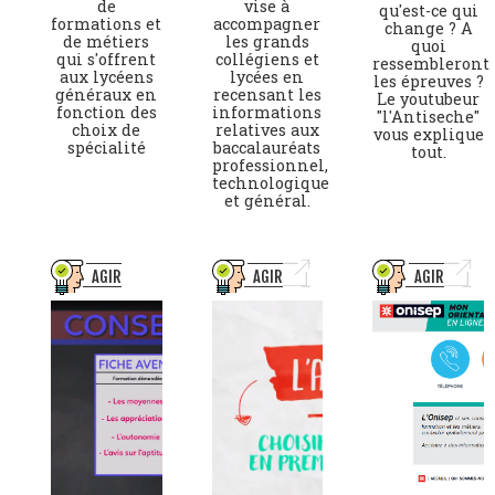
de
vise à
qu'est-ce qui
formations et
accompagner
change ? A
de métiers
les grands
quoi
qui s'offrent
collégiens et
ressembleront
aux lycéens
lycées en
les épreuves ?
généraux en
recensant les
Le youtubeur
fonction des
informations
"l'Antiseche"
choix de
relatives aux
vous explique
spécialité
baccalauréats
tout.
professionnel,
technologique
et général.
AGIR
AGIR
AGIR