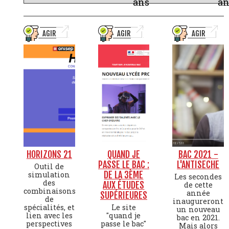
ans
an
AGIR
AGIR
AGIR
HORIZONS 21
QUAND JE
BAC 2021 -
PASSE LE BAC :
L'ANTISECHE
Outil de
DE LA 3ÈME
simulation
Les secondes
des
AUX ÉTUDES
de cette
combinaisons
année
SUPÉRIEURES
de
inaugureront
spécialités, et
Le site
un nouveau
lien avec les
"quand je
bac en 2021.
perspectives
passe le bac"
Mais alors