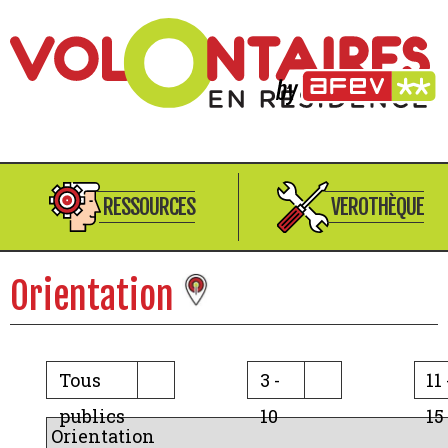
RESSOURCES
VEROTHÈQUE
Orientation
Tous
3 -
11 
publics
10
15