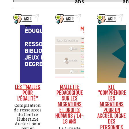
ans
an
AGIR
AGIR
AGIR
LES "MALLES
MALLETTE
KIT
POUR
PÉDAGOGIQUE
"COMPRENDRE
L'ÉGALITÉ"
SUR LES
LES
MIGRATIONS
MIGRATIONS
Compilation
ET DROITS
POUR UN
de ressources
du Centre
HUMAINS / 14-
ACCUEIL DIGNE
Hubertine
18 ANS
DES
Auclert pour
PERSONNES
parler
La Cimade