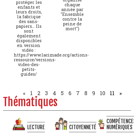
protéger les
chaque
enfants et
année par
leurs droits,
"Ensemble
la fabrique
contre la
des sans-
peine de
papiers… Ils
mort")
sont
également
disponibles
en version
vidéo :
https://www.lacimade.org/actions-
ressource/versions-
video-des-
petits-
guides/
«
1
2
3
4
5
6
7
8
9
10
11
»
Thématiques
COMPÉTENCE
LECTURE
CITOYENNETÉ
NUMÉRIQUES