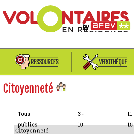
RESSOURCES
VEROTHÈQUE
Citoyenneté
Tous
3 -
11 
publics
10
15