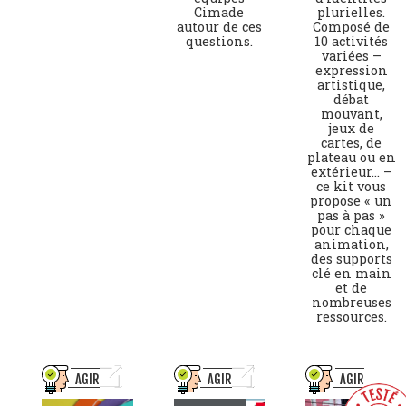
Cimade
plurielles.
autour de ces
Composé de
questions.
10 activités
variées –
expression
artistique,
débat
mouvant,
jeux de
cartes, de
plateau ou en
extérieur… –
ce kit vous
propose « un
pas à pas »
pour chaque
animation,
des supports
clé en main
et de
nombreuses
ressources.
AGIR
AGIR
AGIR