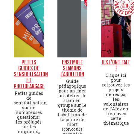
PETITS
ENSEMBLE
ILS L'ONT FAIT
GUIDES DE
SLAMONS
!
SENSIBILISATION
L'ABOLITION
Clique ici
ET
pour
Guide
retrouver les
PHOTOLANGAGE
pédagogique
projets
pour animer
Petits guides
menés par
un atelier de
de
les
slam en
sensibilisation
volontaires
groupe sur le
sur de
de l’Afev en
thème de
nombreuses
lien avec
l'abolition de
questions :
cette
la peine de
les préjugés
thématique
mort
sur les
(concours
migrants,,
organisé