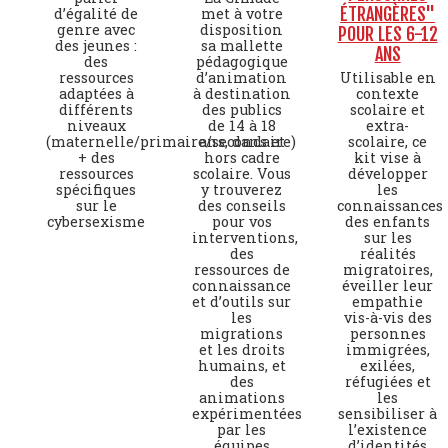
ÉTRANGÈRES"
d’égalité de
met à votre
genre avec
disposition
POUR LES 6-12
des jeunes :
sa mallette
ANS
des
pédagogique
ressources
d’animation
Utilisable en
adaptées à
à destination
contexte
différents
des publics
scolaire et
niveaux
de 14 à 18
extra-
(maternelle/primaire/secondaire)
ans, dans et
scolaire, ce
+ des
hors cadre
kit vise à
ressources
scolaire. Vous
développer
spécifiques
y trouverez
les
sur le
des conseils
connaissances
cybersexisme
pour vos
des enfants
interventions,
sur les
des
réalités
ressources de
migratoires,
connaissance
éveiller leur
et d’outils sur
empathie
les
vis-à-vis des
migrations
personnes
et les droits
immigrées,
humains, et
exilées,
des
réfugiées et
animations
les
expérimentées
sensibiliser à
par les
l’existence
équipes
d’identités