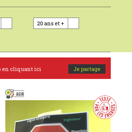
20 ans et +
s en cliquant ici
Je partage
AGIR