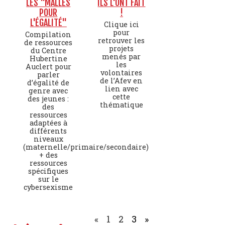
LES "MALLES
ILS L'ONT FAIT
POUR
!
L'ÉGALITÉ"
Clique ici
pour
Compilation
retrouver les
de ressources
projets
du Centre
menés par
Hubertine
les
Auclert pour
volontaires
parler
de l’Afev en
d’égalité de
lien avec
genre avec
cette
des jeunes :
thématique
des
ressources
adaptées à
différents
niveaux
(maternelle/primaire/secondaire)
+ des
ressources
spécifiques
sur le
cybersexisme
«
1
2
3
»