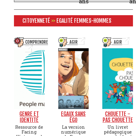
ans
an
CITOYENNETÉ
>>
EGALITÉ FEMMES-HOMMES
COMPRENDRE
AGIR
AGIR
GENRE ET
EGAUX SANS
CHOUETTE -
IDENTITÉ
ÉGO
PAS CHOUETTE
Ressource de
La version
Un livret
Facing
numérique
pédagogique