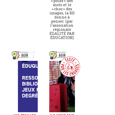
« poids » des
mots et le
« choc » des
images, la BD
donne à
penser. (par
l'association
régionale
ÉGALITÉ PAR
ÉDUCATION)
AGIR
AGIR