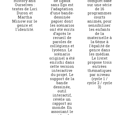
History and
de Egaux
complet basé
Ourselves :
sans Ego est
sur une série
textes de Lori
l’adaptation
de 16
Duron et
d’une bande-
programmes
Martha
dessinée
courts
Minow sur le
papier dont
animés, pour
genre et
les scénarios
sensibiliser
l'identité.
ont été écrits
les enfants
d’après le
de la
recueil de
maternelle à
paroles de
la 6ème à
collégiens et
l'égalité de
lycéens. Le
genre dans
scénario
les médias.
originel a été
Le livret
enrichi dans
propose trois
cette version
entrées
interactive
thématiques
du projet. Le
par niveau
support de la
(cycle 1 /
bande
cycle 2 / cycle
dessinée,
3)
outil
interactif,
révèle un
rapport au
monde. En
associant le