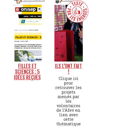
FILLES ET
ILS L'ONT FAIT
SCIENCES : 5
!
IDÉES REÇUES
Clique ici
pour
retrouver les
projets
menés par
les
volontaires
de l’Afev en
lien avec
cette
thématique