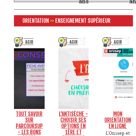
ans
an
ORIENTATION
>>
ENSEIGNEMENT SUPÉRIEUR
AGIR
AGIR
AGIR
TOUT SAVOIR
L'ANTISÈCHE -
MON
SUR
CHOISIR SES
ORIENTATION
PARCOURSUP
OPTIONS EN
EN LIGNE
- LES BONS
1ÈRE ET
L'Onisep et