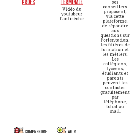
PROFS
TERMINALE
ses
conseillers
Vidéo du
proposent,
youtubeur
via cette
l'antisèche
plateforme,
de répondre
aux
questions sur
l’orientation,
les filières de
formation et
les métiers.
Les
collégiens,
lycéens,
étudiants et
parents
peuvent les
contacter
gratuitement
par
téléphone,
tchat ou
mail.
COMPRENDRE
AGIR