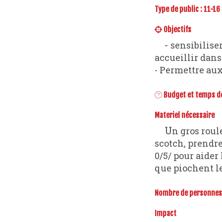
Type de public : 11-16
Objectifs
- sensibiliser les élèves et mettre en lumière les questions de discriminations. Les
accueillir dans
- Permettre aux
Budget et temps de 
Materiel nécessaire
Un gros rouleau de scotch à poser au sol pour illustrer la ligne de gravité (si pas de
scotch, prendre
0/5/ pour aider
que piochent l
Nombre de personnes 
Impact