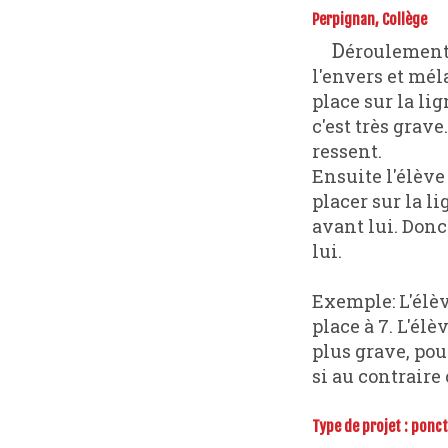
Perpignan, Collège
Déroulement: une vingtaine de situations sont disposées au milieu de la table, à
l'envers et mél
place sur la lig
c'est très grave
ressent.
Ensuite l'élève 
placer sur la l
avant lui. Donc 
lui.
Exemple: L'élèv
place à 7. L'él
plus grave, pou
si au contraire 
Type de projet :
ponct