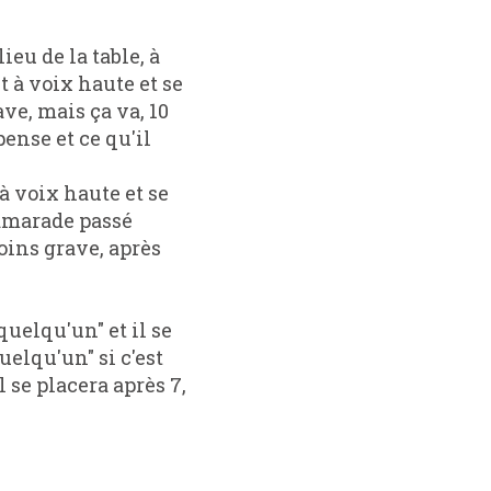
t à voix haute et se
ave, mais ça va, 10
pense et ce qu'il
 à voix haute et se
camarade passé
moins grave, après
uelqu'un" et il se
uelqu'un" si c'est
 se placera après 7,