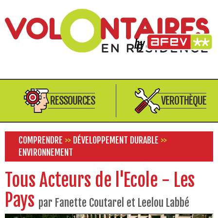
RESSOURCES
VEROTHÈQUE
COMPRENDRE
>>
DÉVELOPPEMENT DURABLE
>>
ENVIRONNEMENT
Tous Acteurs de l'Ecole - Les
Pays
par Fanette Coutarel et Leelou Labbé